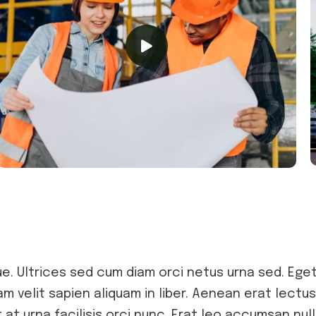
. Ultrices sed cum diam orci netus urna sed. Eget 
am velit sapien aliquam in liber. Aenean erat lectu
at urna facilisis orci nunc. Erat leo accumsan nulla 