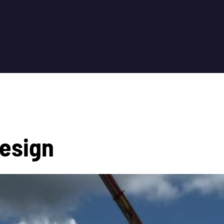
e
s
i
g
n