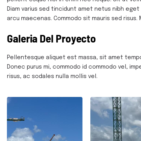
Diam varius sed tincidunt amet netus nibh eget 
arcu maecenas. Commodo sit mauris sed risus. M
G
a
l
e
r
i
a
D
e
l
P
r
o
y
e
c
t
o
Pellentesque aliquet est massa, sit amet tempo
Donec purus mi, commodo id commodo vel, imperdie
risus, ac sodales nulla mollis vel.