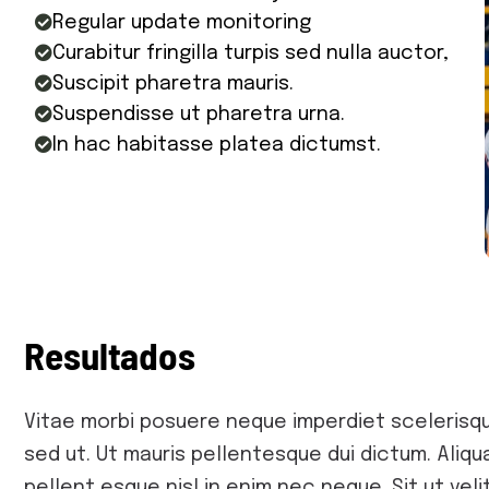
Regular update monitoring
Curabitur fringilla turpis sed nulla auctor,
Suscipit pharetra mauris.
Suspendisse ut pharetra urna.
In hac habitasse platea dictumst.
R
e
s
u
l
t
a
d
o
s
Vitae morbi posuere neque imperdiet scelerisque
sed ut. Ut mauris pellentesque dui dictum. Aliqu
pellent esque nisl in enim nec neque. Sit ut velit 