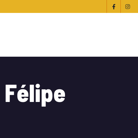
Construcción
F
é
l
i
p
e