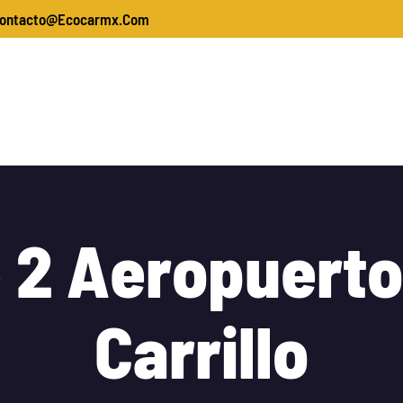
ontacto@ecocarmx.com
s
Arrendamiento De Maquinaria
Materiales Para 
orista De Tecnología
Contacto
e
2
A
e
r
o
p
u
e
r
t
o
C
a
r
r
i
l
l
o