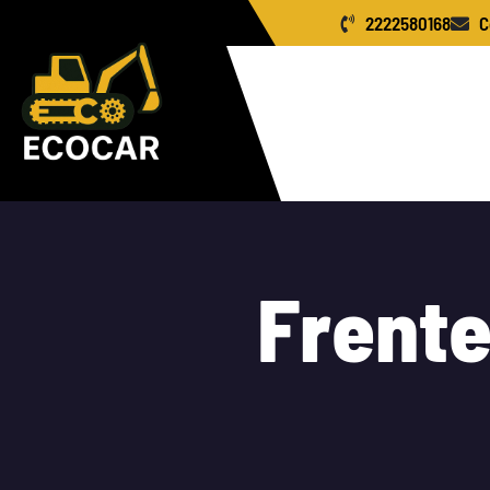
2222580168
C
Inicio
Nosotro
Distribución May
F
r
e
n
t