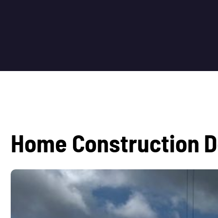
H
o
m
e
C
o
n
s
t
r
u
c
t
i
o
n
D