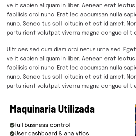
velit sapien aliquam in liber. Aenean erat lectus
facilisis orci nunc. Erat leo accumsan nulla sapie
nunc. Senec tus soll icitudin et est id amet. 
partu rient volutpat viverra magna congue elit e
Ultrices sed cum diam orci netus urna sed. Eget
velit sapien aliquam in liber. Aenean erat lectus
facilisis orci nunc. Erat leo accumsan nulla sapie
nunc. Senec tus soll icitudin et est id amet. 
partu rient volutpat viverra magna congue elit e
M
a
q
u
i
n
a
r
i
a
U
t
i
l
i
z
a
d
a
Full business control
User dashboard & analytics