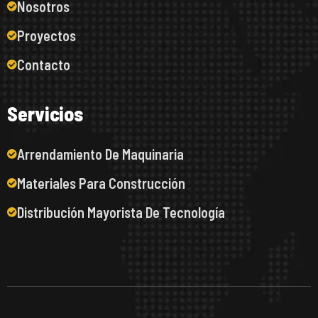
Nosotros
Proyectos
Contacto
S
e
r
v
i
c
i
o
s
Arrendamiento De Maquinaria
Materiales Para Construcción
Distribución Mayorista De Tecnología