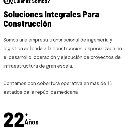
¿Quiénes Somos?
S
o
l
u
c
i
o
n
e
s
I
n
t
e
g
r
a
l
e
s
P
a
r
a
C
o
n
s
t
r
u
c
c
i
ó
n
Somos una empresa transnacional de ingeniería y
logística aplicada a la construcción, especializada en
el desarrollo, operación y ejecución de proyectos de
infraestructura de gran escala.
Contamos con cobertura operativa en más de 15
estados de la república mexicana.
25
+
Años