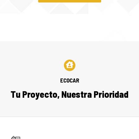
ECOCAR
T
u
P
r
o
y
e
c
t
o
,
N
u
e
s
t
r
a
P
r
i
o
r
i
d
a
d