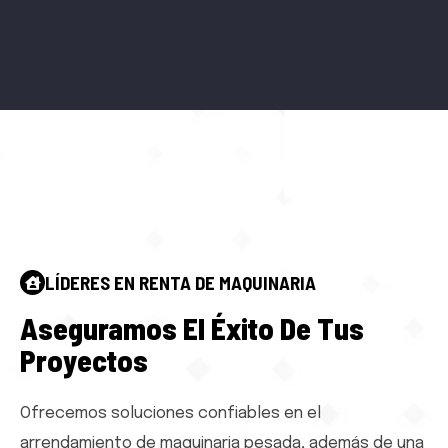
LÍDERES EN RENTA DE MAQUINARIA
A
s
e
g
u
r
a
m
o
s
E
l
É
x
i
t
o
D
e
T
u
s
P
r
o
y
e
c
t
o
s
Ofrecemos soluciones confiables en el
arrendamiento de maquinaria pesada, además de una