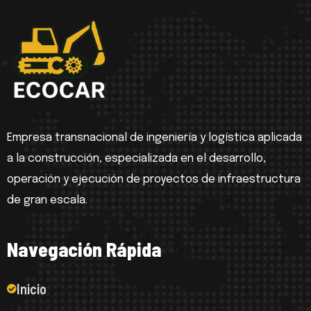
Empresa transnacional de ingeniería y logística aplicada
a la construcción, especializada en el desarrollo,
operación y ejecución de proyectos de infraestructura
de gran escala.
N
a
v
e
g
a
c
i
ó
n
R
á
p
i
d
a
Inicio