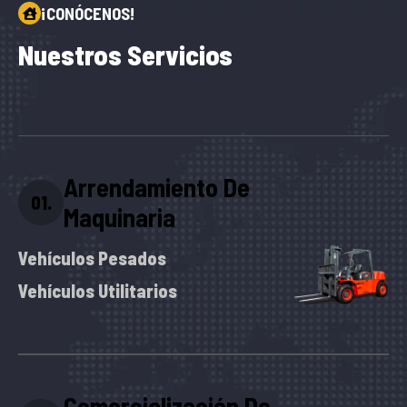
¡CONÓCENOS!
N
u
e
s
t
r
o
s
S
e
r
v
i
c
i
o
s
Arrendamiento De
01.
Maquinaria
Vehículos Pesados
Vehículos Utilitarios
Comercialización De