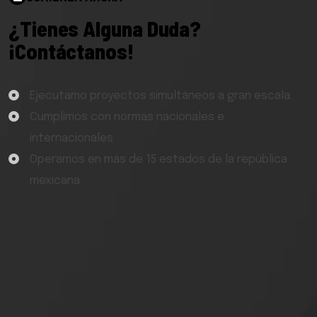
¿
T
i
e
n
e
s
A
l
g
u
n
a
D
u
d
a
?
¡
C
o
n
t
á
c
t
a
n
o
s
!
Ejecutamo proyectos simultáneos a gran escala.
Cumplimos con normas nacionales e
internacionales
Operamos en más de 15 estados de la república
mexicana